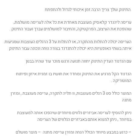
.התינוק שלך צריך הרבה זמן איכותי לגדול ולהתפתח
עריסה ליהנדר קלאסיק מעוצבת מאחדת את כל אלה לעריסה מושלמת,
שהופכת את העיצוב, הפרקטיקה, והחיבור למושלמים עברך ועבור התינוק .
העריסה יכולה להתלות מהתקרה, או להתלות על 3 הרגלים העוצבות שמגיעות
איתה בשתי האופציות היא יכולה להתנדנד בצורה נוחה ונכונה עבור התינוק
עם הנדנוד העדין התינוק יחווה תנועה ורגש מוכר עוד שהיה בבטן
הנדנוד הקל מרגיע את התינוק ומחדד את חושיו בו זמנית איזון ופיתוח
המוטוריקה .
המוצר כולל סט 3 רגלים מעוצבות, וו תליה לתקרה, עריסה מעוצבת , ומזרן
מתנה
ניתן להוסיף לעריסה אביזרים נלווים מיוחדים שיהפכו אותה למעוצבת
במיוחד , ניתן למצוא אותם באביזרים הנלווים של העריסה
– כרגע במבצע מיוחד הכולל הנחה ומזרן עריסה מתנה – מוצר מושלם