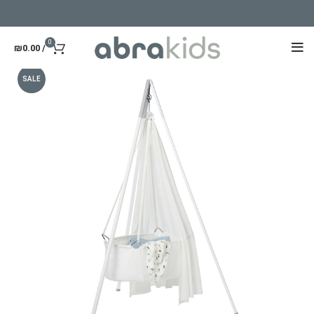
0
₪
0.00
/
SALE