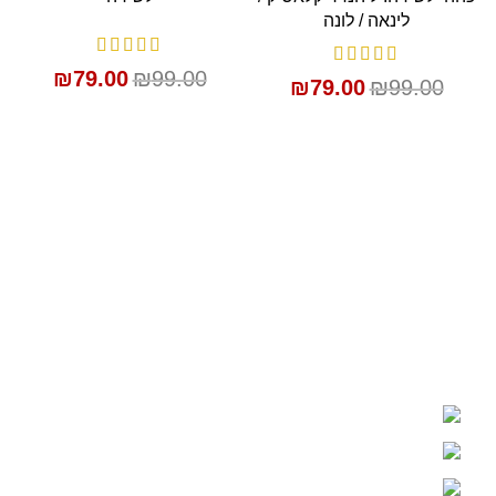
לינאה / לונה
₪
79.00
₪
99.00
₪
79.00
₪
99.00
אברא קידס - חדרי תינוקות ונוער
רחוב התעשיה 31, יהוד
03-6760220
מומלץ לקבוע פגישה