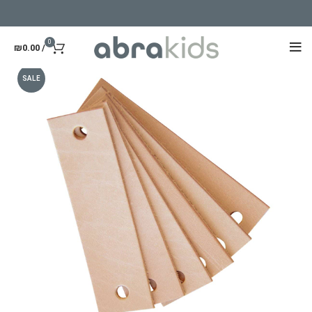
0
₪
0.00
/
SALE