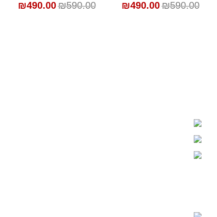
₪
490.00
₪
590.00
₪
490.00
₪
590.00
אברא קידס - חדרי תינוקות ונוער
רחוב התעשיה 31, יהוד
03-6760220
מומלץ לקבוע פגישה
פוסטים אחרונים
איך מעצבים חדר תינוקות מושלם –