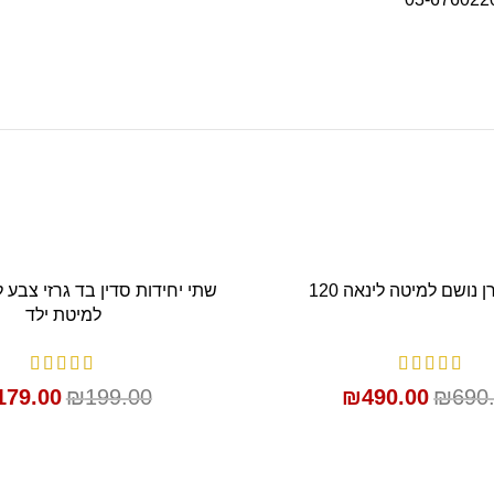
SALE
ן נושם למיטה לינאה 120
שתי יחידות סדין בד גרזי צבע 
הוספה לסל
הוספה לסל
למיטת ילד
179.00
₪
199.00
₪
490.00
₪
690