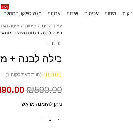
 המצליח ביותר בעולם, ליהנדר מדנמרק
HOT
נוקות
מיטות
עריסות
שידות
ארונות
מגש סילקון החתלה
עמוד הבית
מיטות
מיטה דגם 
כילה לבנה + מוט מעוצב מותאם
SALE
כילה לבנה + מ
(חוות דעת לקוח
1
)
490.00
₪
590.00
ניתן להזמנה מראש