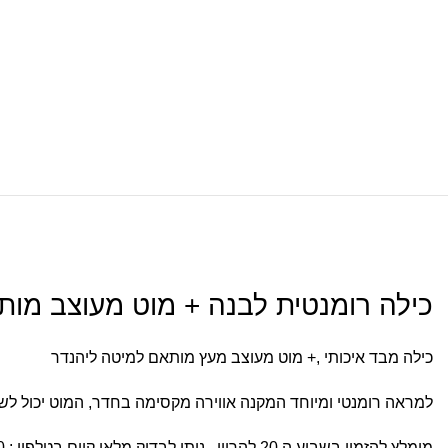
כילה רומנטית לבנה + מוט מעוצב מות
כילה מבד איכותי ,+ מוט מעוצב מעץ מותאם למיטה ליהנדר
למראה רומנטי ומיוחד המקנה אווירה מקסימה בחדר, המוט יכול לשמ
מומלץ להזמין בשבוע ה 20 להריון . ניתן לבדוק מלאי קיים בטלפון : 03-6760220