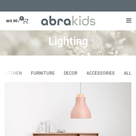
0
₪
0.00
/
Lighting
KITCHEN
FURNITURE
DECOR
ACCESSORIES
ALL