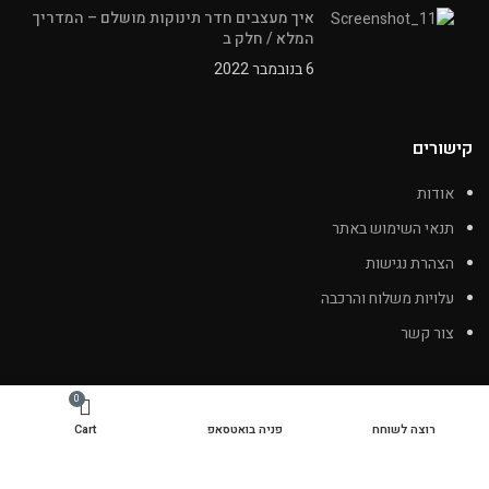
איך מעצבים חדר תינוקות מושלם – המדריך
המלא / חלק ב
6 בנובמבר 2022
קישורים
אודות
תנאי השימוש באתר
הצהרת נגישות
עלויות משלוח והרכבה
צור קשר
0
רוצה לשוחח
פניה בואטסאפ
Cart
כל הזכויות שמורות לאברה קידס. רחוב התעשיה 31, יהוד