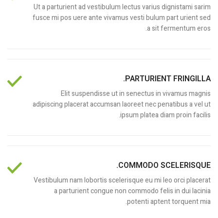
Ut a parturient ad vestibulum lectus varius dignistami sarim
fusce mi pos uere ante vivamus vesti bulum part urient sed
a sit fermentum eros.
PARTURIENT FRINGILLA.
Elit suspendisse ut in senectus in vivamus magnis
adipiscing placerat accumsan laoreet nec penatibus a vel ut
ipsum platea diam proin facilis.
COMMODO SCELERISQUE.
Vestibulum nam lobortis scelerisque eu mi leo orci placerat
a parturient congue non commodo felis in dui lacinia
potenti aptent torquent mia.