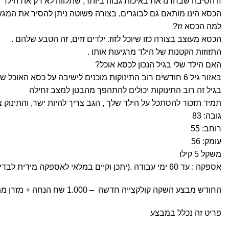
זו הסיבה שבחרנו את באיכות גבוה ביותר, שתלווה לא רק את היל
הכסא הינו מותאם גם לבוגרים, בצורה פשוטה ניתן להסיר את המגש 
למה הכסא זז?
הכסא מעוצב בצורה כזו שיוכל לזוז. ילדים זזים, זה הטבע שלהם .
התזוזות הקטנות של הילד מרגיעות אותו .
האם הילד שלי בגיל הנכון לכסא אוכל?
באזור גיל 6 חודשים רוב התינוקות מוכנים לישיבה על כסא האוכל שלנו.
בגיל זה רוב התינוקות יכולים להתהפך מהבטן למצב זחילה
תמיד תזכור להסתכל על הילד שלך , הגב צריך להיות ישר, והתינוק 
גובה: 83
רוחב: 55
עומק: 56
משקל 5 קילו
אספקה : עד 60 ימי עבודה .(יתכן וקיים במלאי לאספקה מידית לבדיקה : 03-6760220)
החודש מבצע השקה קולקצייה חדשה – 1.000 שח הנחה + מזרן מתנה איכותי* המחיר לאחר הנחה
פריט זה נכלל במבצע