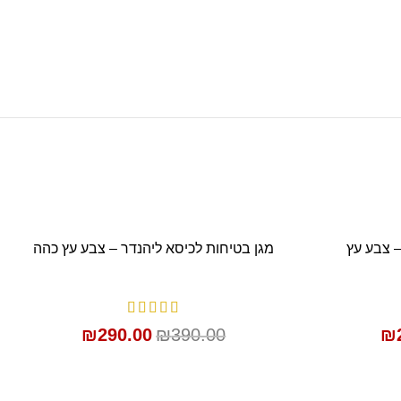
SALE
– צבע עץ
מגן בטיחות לכיסא ליהנדר – צבע עץ כהה
הוספה לסל
₪
290.00
₪
390.00
₪