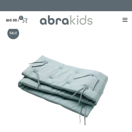
0
₪
0.00
/
SALE