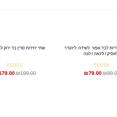
SALE
ות ידיות לבד אפור לשידה: ליהנדר
שתי יחידות סדין בד ירוק ל
הוספה לסל
הוספה לסל
אסיק / לינאה / לונה
179.00
₪
199.00
₪
79.00
₪
99.