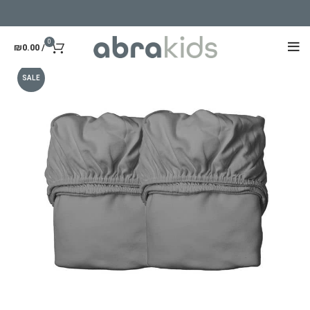
0
₪
0.00
/
SALE