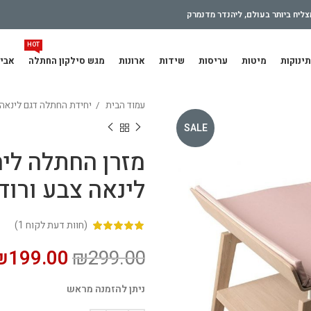
ליח ביותר בעולם, ליהנדר מדנמרק
HOT
תינוקות
מיטות
עריסות
שידות
ארונות
מגש סילקון החתלה
אביז
עמוד הבית
יחידת החתלה דגם לינאה
SALE
מזרן החתלה לי
לינאה צבע ורוד
(חוות דעת לקוח
1
)
₪
199.00
₪
299.00
ניתן להזמנה מראש