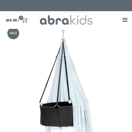
0
₪
0.00
/
SALE