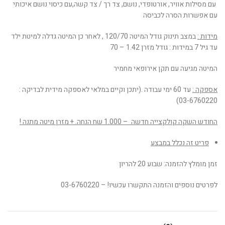
עם מסילות אוויר, אורטופדי, נושם, צד רך / צד קשה,עם כיסוי נושם איכותי
עם אפשרות הסרה לכביסה
מידות :
במצב תינוק גודל המיטה 120/70 , לאחר כן המיטה גדלה למיטת ילד
עד גיל 7 במידות : גודל מזרן 1.42 – 70
המיטה מגיעה עם תקן אירופאי מחמיר
אספקה :
עד 60 ימי עבודה .(יתכן וקיים במלאי לאספקה מידית לבדיקה :
03-6760220)
החודש השקה קולקצייה חדשה – 1.000 שח הנחה. + מזרן מיטה מתנה !
פריט זה נכלל במבצע
זמן מומלץ להזמנה: שבוע 20 להריון
לפרטים נוספים והזמנה התקשרו עכשיו! – 03-6760220