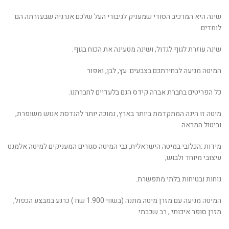
שינה היא המרכיב הסודי שמעניק לגיבורי העל שלכם אנרגיה שבעזרתה הם
לומדים.
שינה עוזרת לגוף לגדול, ושינה מטעינה את הכוח בגוף.
המיטה מגיעה לבחירתכם בצבעים: עץ, לבן, ואפור
כל הפריטים בחברת אברה קידס הנם בלעדיים לחברתנו.
מיטה זו הינה המתקדמת ביותר בארץ, נמוכה יותר להנדסת אנוש משופרת,
וביטול המראה
מידות :הכלובי במיטה הישראלית, גבי המיטה סגורים המעניקים למיטה אלמנט
עיצובי מיוחד ולבוש,
נוחות ובטיחות בלתי מתפשרת.
המיטה מגיעה עם מזרן מיטה מתנה (בשווי 1.900 שח ) כרגע במבצע הכפול,
מזרן סופר איכותי , רב שכבתי