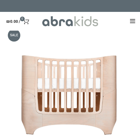
0
₪
0.00
/
SALE