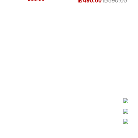
₪
490.00
₪
590.00
אברא קידס - חדרי תינוקות ונוער
רחוב התעשיה 31, יהוד
03-6760220
מומלץ לקבוע פגישה