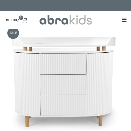
0
₪
0.00
/
SALE