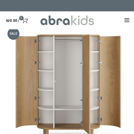
0
₪
0.00
/
SALE