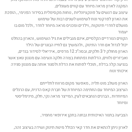
המקנה לארון מראה מיוחד עם קווים מעוגלים,
עיצוב עם דגשים על פונקציונליות , נוחות מקסימלית בסידור הפנימי, , הופכת
את הארון לפרקטי ונוח לשימוש לשנים רבות של שימוש
מושלם לחדרי תינוקות , וילדים ומכניס מראה מיוחד לחדר , ולכל מום בו
יעמוד
הקווים הנורדיים הקלסיים, אינם מגבילים את גיל השימוש , והארון בהחלט
יכול לגדול אם חדר התינוק , ולהמשיך גם לחייו הבוגרים של הילד
הארון מחולק ל 3 חלקים, ובסה”כ 12 מדפים , אידיאלי לסידור בגדים,
ואביזרים נלווים, הדלתות נפתחות בצורה חלקה ונעימה עם מנגנון טאצ אשר
בנגיעה קלה בדלת , תוכלי לפתוח את הדלת ולסגור אותה עם מנגנון סגירה
איכותי ונוח
הארון משלב מוט תליה , מאפשר מקום מרווח לתלייתם
העיצוב המיוחד עם החתימה המיוחדת של חברת קאס הדנית, עם הרגלים
המיוחדות , הברגים הנחבאים לעין, המייצר מראה נקי, חלק, מינימליסטי
ומיוחד
הצביעה בתנור האיכותית נבחנה בתקן אירופאי מחמיר,
לארון ניתן להתאים את חדר קאי הכולל מיטת תינוק ושידה בעיצוב זהה,