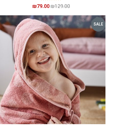
₪
79.00
₪
129.00
SALE