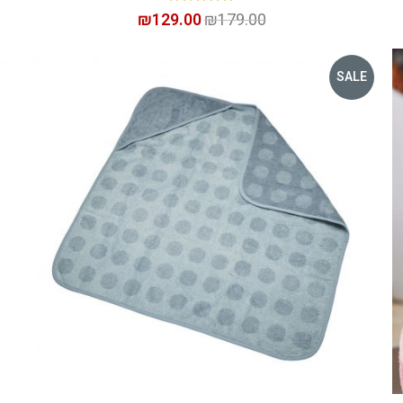
₪
129.00
₪
179.00
SALE