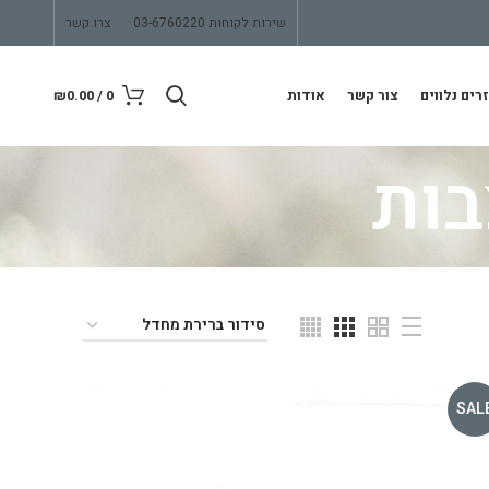
שירות לקוחות 03-6760220
צרו קשר
רים נלווים
צור קשר
אודות
0
/
0.00
₪
בות
SAL