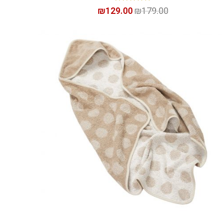
₪
129.00
₪
179.00