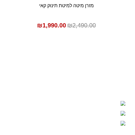
SALE
מזרן מיטה למיטת תינוק קאי
הוספה לסל
₪
1,990.00
₪
2,490.00
אברא קידס - חדרי תינוקות ונוער
רחוב התעשיה 31, יהוד
03-6760220
מומלץ לקבוע פגישה