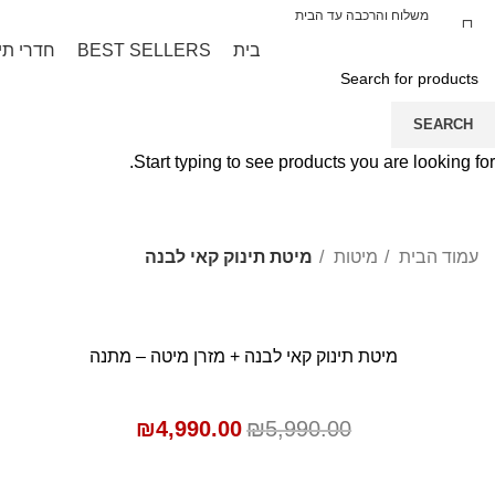
אברה קידס מייבאת עבורכם בלעדית את המותג
משלוח והרכבה עד הבית
בית
BEST SELLERS
חדרי תי
מיט
SEARCH
Start typing to see products you are looking for.
עמוד הבית
מיטות
מיטת תינוק קאי לבנה
SALE
מיטת תינוק קאי לבנה + מזרן מיטה – מתנה
הוספה לסל
₪
4,990.00
₪
5,990.00