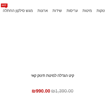
 המצליח ביותר בעולם, ליהנדר מדנמרק
HOT
נוקות
מיטות
עריסות
שידות
ארונות
מגש סילקון החתלה
ת תינוק קאי לב
SALE
קיט הגדלה למיטת תינוק קאי
הוספה לסל
₪
990.00
₪
1,390.00