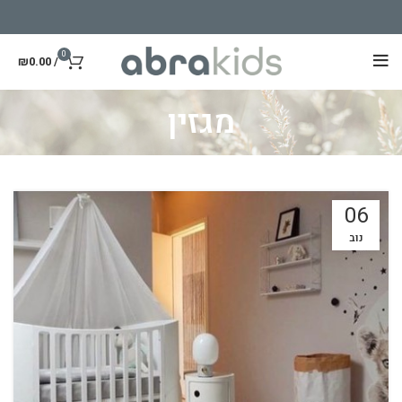
0
₪
0.00
/
מגזין
06
נוב